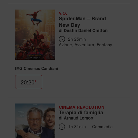
V.O.
Spider-Man – Brand
New Day
di Destin Daniel Cretton
2h 25min
Azione, Avventura, Fantasy
IMG Cinemas Candiani
20:20
*
CINEMA REVOLUTION
Terapia di famiglia
di Arnaud Lemort
1h 31min
Commedia