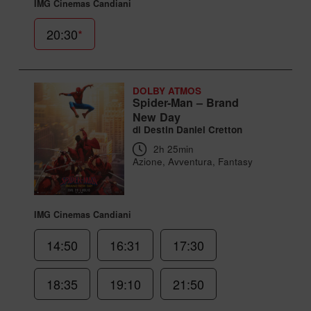
IMG Cinemas Candiani
20:30
*
DOLBY ATMOS
Spider-Man – Brand
New Day
di Destin Daniel Cretton
2h 25min
Azione, Avventura, Fantasy
IMG Cinemas Candiani
14:50
16:31
17:30
18:35
19:10
21:50