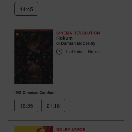
14:45
CINEMA REVOLUTION
Hokum
di Damian McCarthy
1h 48min
Horror
IMG Cinemas Candiani
16:35
21:16
DOLBY ATMOS