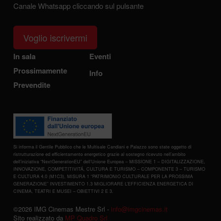
Canale Whatsapp cliccando sul pulsante
Voglio iscrivermi
In sala
Eventi
Prossimamente
Info
Prevendite
Si informa il Gentile Pubblico che le Multisale Candiani e Palazzo sono state oggetto di
ristrutturazione ed efficientamento energetico grazie al sostegno ricevuto nell’ambito
dell’iniziativa “NextGenerationEU” dell’Unione Europea – MISSIONE 1 – DIGITALIZZAZIONE,
INNOVAZIONE, COMPETITIVITÁ, CULTURA E TURISMO – COMPONENTE 3 – TURISMO
E CULTURA 4.0 (M1C3), MISURA 1 “PATRIMONIO CULTURALE PER LA PROSSIMA
GENERAZIONE” INVESTIMENTO 1.3 MIGLIORARE L’EFFICIENZA ENERGETICA DI
CINEMA, TEATRI E MUSEI – OBIETTIVI 2 E 3.
©2026 IMG Cinemas Mestre Srl -
info@imgcinemas.it
Sito realizzato da
MP Quadro Srl