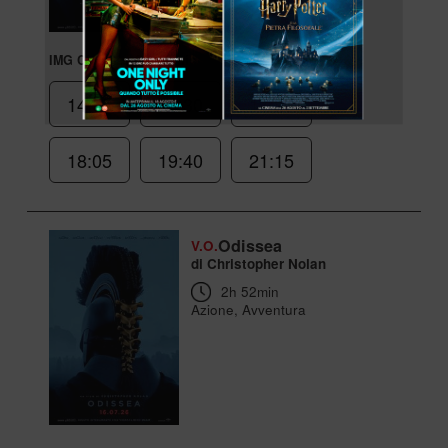
IMG Cinemas Candiani
14:55
16:30
17:20
18:05
19:40
21:15
Odissea
V.O.
di Christopher Nolan
2h 52min
Azione, Avventura