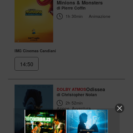
Minions & Monsters
di Pierre Coffin
1h 30min
Animazione
IMG Cinemas Candiani
14:50
Odissea
DOLBY ATMOS
di Christopher Nolan
2h 52min
Azione, Avventura