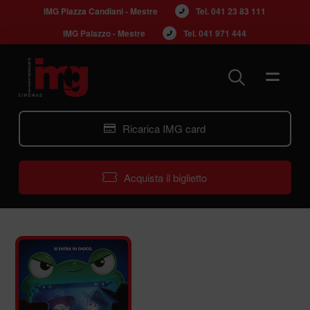
IMG Piazza Candiani - Mestre
Tel. 
041 23 83 111
IMG Palazzo - Mestre
Tel. 
041 971 444
Ricarica IMG card
Acquista il biglietto