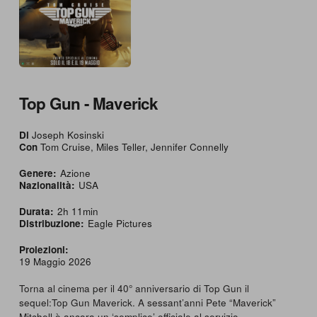
Top Gun - Maverick
Di
Joseph Kosinski
Con
Tom Cruise, Miles Teller, Jennifer Connelly
Genere:
Azione
Nazionalità:
USA
Durata:
2h 11min
Distribuzione:
Eagle Pictures
Proiezioni:
19 Maggio 2026
Torna al cinema per il 40° anniversario di Top Gun il
sequel:Top Gun Maverick. A sessant’anni Pete “Maverick”
Mitchell è ancora un ‘semplice’ officiale al servizio