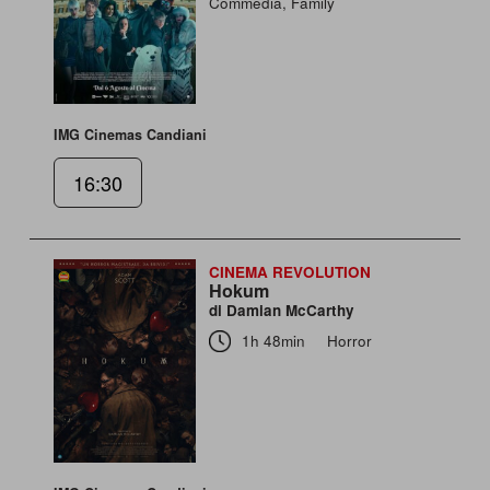
Commedia, Family
IMG Cinemas Candiani
16:30
CINEMA REVOLUTION
Hokum
di Damian McCarthy
1h 48min
Horror