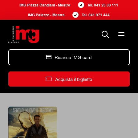
IMG Piazza Candiani - Mestre
Tel. 
041 23 83 111
IMG Palazzo - Mestre
Tel. 
041 971 444
Ricarica IMG card
Acquista il biglietto