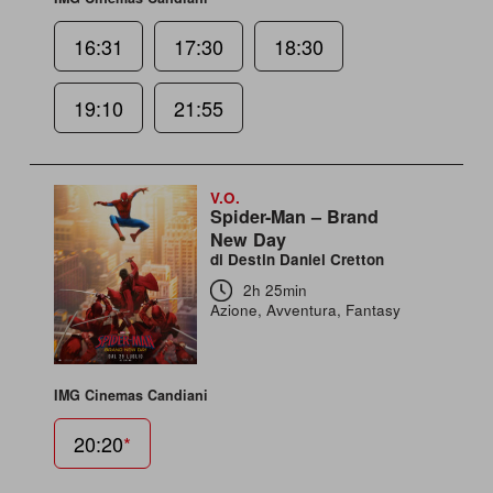
16:31
17:30
18:30
19:10
21:55
V.O.
Spider-Man – Brand
New Day
di Destin Daniel Cretton
2h 25min
Azione, Avventura, Fantasy
IMG Cinemas Candiani
20:20
*