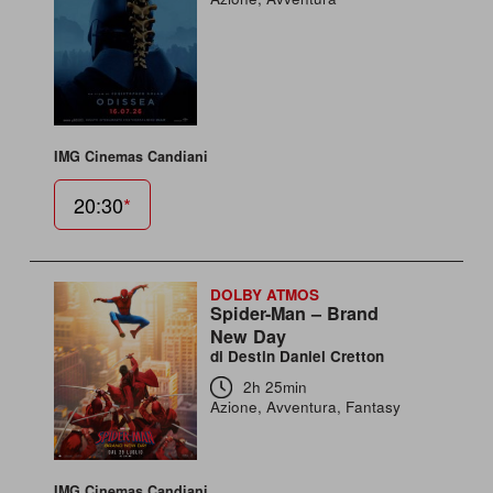
IMG Cinemas Candiani
20:30
*
DOLBY ATMOS
Spider-Man – Brand
New Day
di Destin Daniel Cretton
2h 25min
Azione, Avventura, Fantasy
IMG Cinemas Candiani