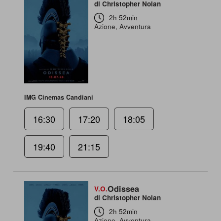
di Christopher Nolan
2h 52min
Azione, Avventura
IMG Cinemas Candiani
16:30
17:20
18:05
19:40
21:15
Odissea
V.O.
di Christopher Nolan
2h 52min
Azione, Avventura