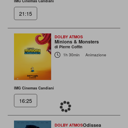
IMG Cinemas Candiani
21:15
DOLBY ATMOS
Minions & Monsters
di Pierre Coffin
1h 30min
Animazione
IMG Cinemas Candiani
16:25
Odissea
DOLBY ATMOS