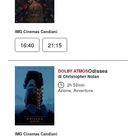
IMG Cinemas Candiani
16:40
21:15
Odissea
DOLBY ATMOS
di Christopher Nolan
2h 52min
Azione, Avventura
IMG Cinemas Candiani