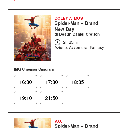
DOLBY ATMOS
Spider-Man – Brand
New Day
di Destin Daniel Cretton
2h 25min
Azione, Avventura, Fantasy
IMG Cinemas Candiani
16:30
17:30
18:35
19:10
21:50
V.O.
Spider-Man – Brand