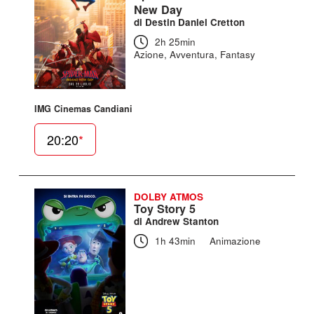
New Day
di Destin Daniel Cretton
2h 25min
Azione, Avventura, Fantasy
IMG Cinemas Candiani
20:20
*
DOLBY ATMOS
Toy Story 5
di Andrew Stanton
1h 43min
Animazione