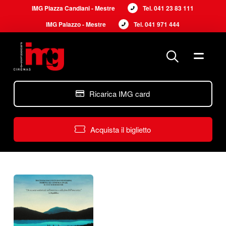
IMG Piazza Candiani - Mestre
Tel. 
041 23 83 111
IMG Palazzo - Mestre
Tel. 
041 971 444
Ricarica IMG card
Acquista il biglietto