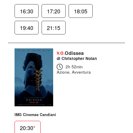
16:30
17:20
18:05
19:40
21:15
Odissea
V.O.
di Christopher Nolan
2h 52min
Azione, Avventura
IMG Cinemas Candiani
20:30
*