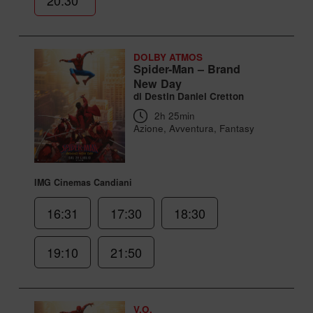
20:30
*
DOLBY ATMOS
Spider-Man – Brand
New Day
di Destin Daniel Cretton
2h 25min
Azione, Avventura, Fantasy
IMG Cinemas Candiani
16:31
17:30
18:30
19:10
21:50
V.O.