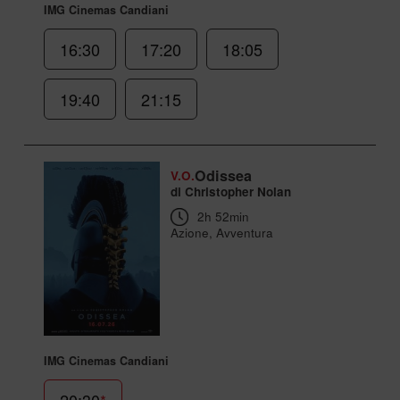
IMG Cinemas Candiani
16:30
17:20
18:05
19:40
21:15
Odissea
V.O.
di Christopher Nolan
2h 52min
Azione, Avventura
IMG Cinemas Candiani