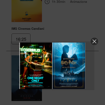
1h 30min
Animazione
IMG Cinemas Candiani
16:25
Odissea
DOLBY ATMOS
di Christopher Nolan
2h 52min
Azione, Avventura