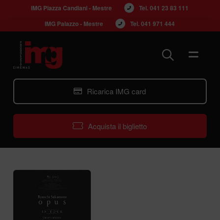
IMG Piazza Candiani - Mestre
Tel. 
041 23 83 111
IMG Palazzo - Mestre
Tel. 
041 971 444
Ricarica IMG card
Acquista il biglietto