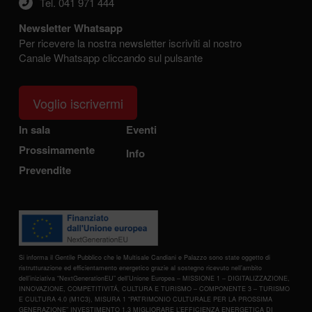
Tel. 041 971 444
Newsletter Whatsapp
Per ricevere la nostra newsletter iscriviti al nostro
Canale Whatsapp cliccando sul pulsante
Voglio iscrivermi
In sala
Eventi
Prossimamente
Info
Prevendite
Si informa il Gentile Pubblico che le Multisale Candiani e Palazzo sono state oggetto di
ristrutturazione ed efficientamento energetico grazie al sostegno ricevuto nell’ambito
dell’iniziativa “NextGenerationEU” dell’Unione Europea – MISSIONE 1 – DIGITALIZZAZIONE,
INNOVAZIONE, COMPETITIVITÁ, CULTURA E TURISMO – COMPONENTE 3 – TURISMO
E CULTURA 4.0 (M1C3), MISURA 1 “PATRIMONIO CULTURALE PER LA PROSSIMA
GENERAZIONE” INVESTIMENTO 1.3 MIGLIORARE L’EFFICIENZA ENERGETICA DI