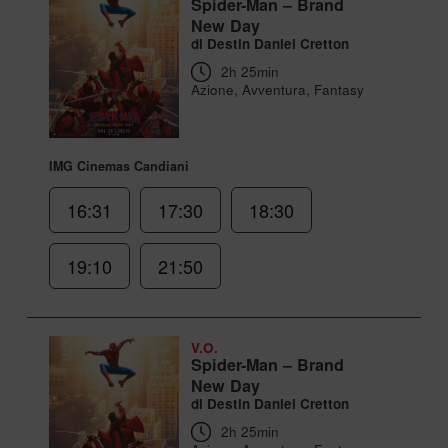
Spider-Man – Brand
New Day
di Destin Daniel Cretton
2h 25min
Azione, Avventura, Fantasy
IMG Cinemas Candiani
16:31
17:30
18:30
19:10
21:50
V.O.
Spider-Man – Brand
New Day
di Destin Daniel Cretton
2h 25min