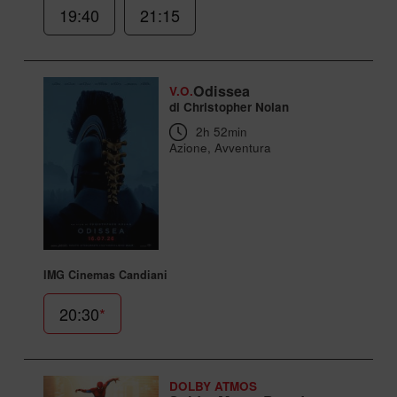
19:40
21:15
Odissea
V.O.
di Christopher Nolan
2h 52min
Azione, Avventura
IMG Cinemas Candiani
20:30
*
DOLBY ATMOS