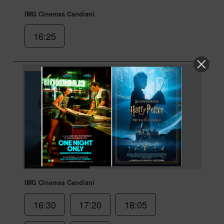
IMG Cinemas Candiani
16:25
Odissea
DOLBY ATMOS
di Christopher Nolan
2h 52min
Azione, Avventura
IMG Cinemas Candiani
16:30
17:20
18:05