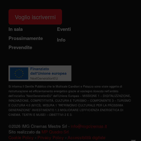
Voglio iscrivermi
In sala
Eventi
Prossimamente
Info
Prevendite
Si informa il Gentile Pubblico che le Multisale Candiani e Palazzo sono state oggetto di
ristrutturazione ed efficientamento energetico grazie al sostegno ricevuto nell’ambito
dell’iniziativa “NextGenerationEU” dell’Unione Europea – MISSIONE 1 – DIGITALIZZAZIONE,
INNOVAZIONE, COMPETITIVITÁ, CULTURA E TURISMO – COMPONENTE 3 – TURISMO
E CULTURA 4.0 (M1C3), MISURA 1 “PATRIMONIO CULTURALE PER LA PROSSIMA
GENERAZIONE” INVESTIMENTO 1.3 MIGLIORARE L’EFFICIENZA ENERGETICA DI
CINEMA, TEATRI E MUSEI – OBIETTIVI 2 E 3.
©2026 IMG Cinemas Mestre Srl -
info@imgcinemas.it
Sito realizzato da
MP Quadro Srl
Cookie Policy
-
Privacy Policy
-
Accessibilità digitale