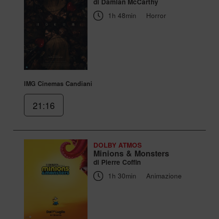
di Damian McCarthy
1h 48min
Horror
IMG Cinemas Candiani
21:16
DOLBY ATMOS
Minions & Monsters
di Pierre Coffin
1h 30min
Animazione