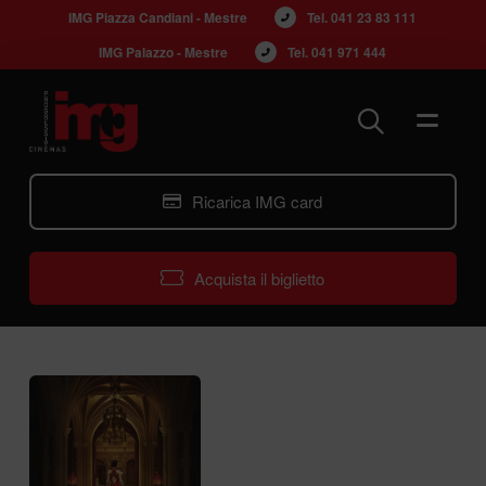
IMG Piazza Candiani - Mestre
Tel. 
041 23 83 111
IMG Palazzo - Mestre
Tel. 
041 971 444
Ricarica IMG card
Acquista il biglietto