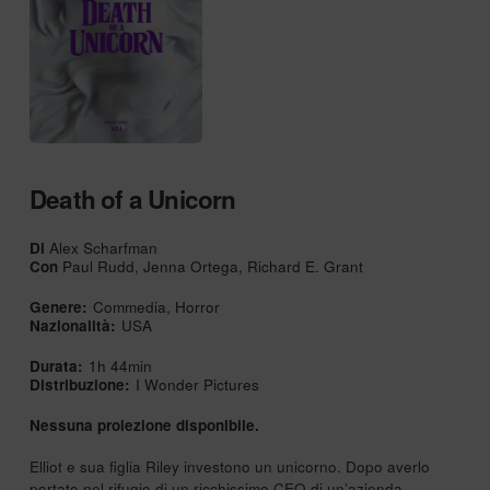
Death of a Unicorn
Di
Alex Scharfman
Con
Paul Rudd, Jenna Ortega, Richard E. Grant
Genere:
Commedia, Horror
Nazionalità:
USA
Durata:
1h 44min
Distribuzione:
I Wonder Pictures
Nessuna proiezione disponibile.
Elliot e sua figlia Riley investono un unicorno. Dopo averlo
portato nel rifugio di un ricchissimo CEO di un’azienda