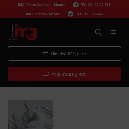
IMG Piazza Candiani - Mestre
Tel. 
041 23 83 111
IMG Palazzo - Mestre
Tel. 
041 971 444
Ricarica IMG card
Acquista il biglietto