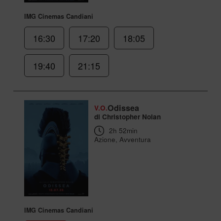
IMG Cinemas Candiani
16:30
17:20
18:05
19:40
21:15
Odissea
V.O.
di Christopher Nolan
2h 52min
Azione, Avventura
IMG Cinemas Candiani