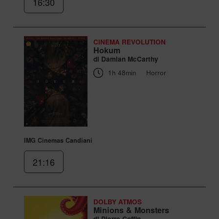
16:30
CINEMA REVOLUTION
Hokum
di Damian McCarthy
1h 48min
Horror
IMG Cinemas Candiani
21:16
DOLBY ATMOS
Minions & Monsters
di Pierre Coffin