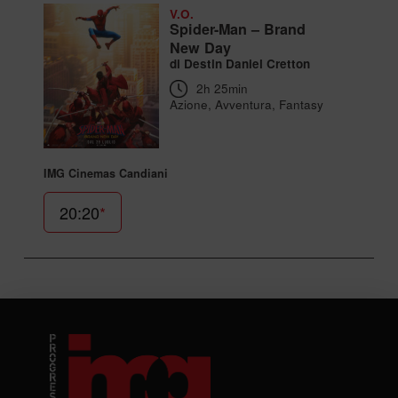
V.O.
Spider-Man – Brand
New Day
di Destin Daniel Cretton
2h 25min
Azione, Avventura, Fantasy
IMG Cinemas Candiani
20:20
*