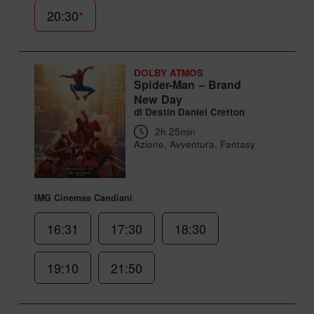
20:30
*
DOLBY ATMOS
Spider-Man – Brand
New Day
di Destin Daniel Cretton
2h 25min
Azione, Avventura, Fantasy
IMG Cinemas Candiani
16:31
17:30
18:30
19:10
21:50