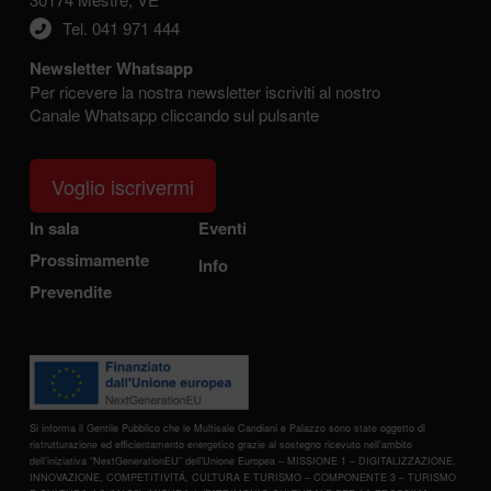
Tel. 041 971 444
Newsletter Whatsapp
Per ricevere la nostra newsletter iscriviti al nostro
Canale Whatsapp cliccando sul pulsante
Voglio iscrivermi
In sala
Eventi
Prossimamente
Info
Prevendite
Si informa il Gentile Pubblico che le Multisale Candiani e Palazzo sono state oggetto di
ristrutturazione ed efficientamento energetico grazie al sostegno ricevuto nell’ambito
dell’iniziativa “NextGenerationEU” dell’Unione Europea – MISSIONE 1 – DIGITALIZZAZIONE,
INNOVAZIONE, COMPETITIVITÁ, CULTURA E TURISMO – COMPONENTE 3 – TURISMO