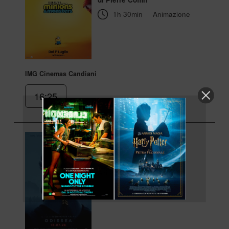
1h 30min
Animazione
IMG Cinemas Candiani
16:25
Odissea
DOLBY ATMOS
di Christopher Nolan
2h 52min
Azione, Avventura