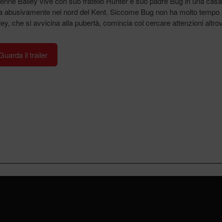
enne Bailey vive con suo fratello Hunter e suo padre Bug in una casa
a abusivamente nel nord del Kent. Siccome Bug non ha molto tempo 
iley, che si avvicina alla pubertà, comincia col cercare attenzioni altro
Guarda il trailer