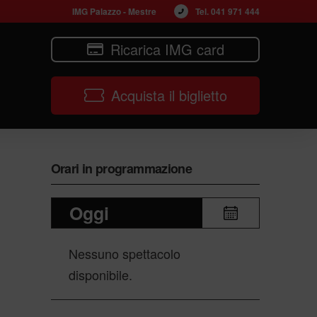
IMG Palazzo - Mestre
Tel. 
041 971 444
Ricarica IMG card
Acquista il biglietto
Orari in programmazione
Oggi
Nessuno spettacolo
disponibile.