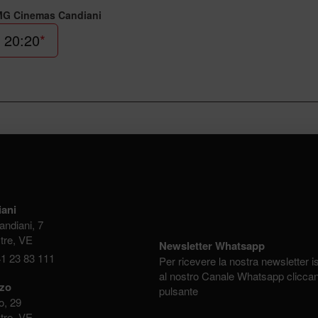
MG Cinemas Candiani
20:20
*
ani
andiani, 7
tre, VE
Newsletter Whatsapp
41 23 83 111
Per ricevere la nostra newsletter isc
al nostro Canale Whatsapp clicca
zzo
pulsante
o, 29
tre, VE