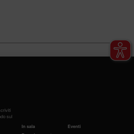
riviti
ndo sul
In sala
Eventi