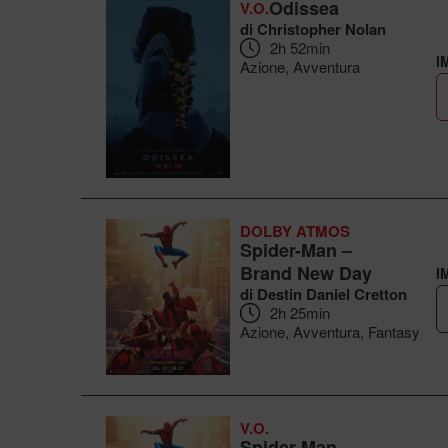
Odissea
V.O.
di Christopher Nolan
2h 52min
I
Azione, Avventura
DOLBY ATMOS
Spider-Man –
Brand New Day
I
di Destin Daniel Cretton
2h 25min
Azione, Avventura, Fantasy
V.O.
Spider-Man –