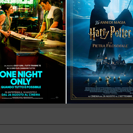
MG Cinemas Candiani
16:25
MG Cinemas Candiani
16:30
17:20
18:05
19:30
21:15