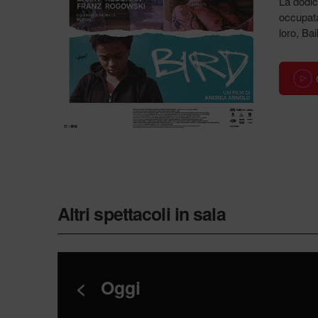
La dodic
occupat
loro, Ba
Altri spettacoli in sala
<
Oggi