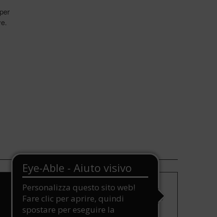
per
ve.
>
Scegli il giorno