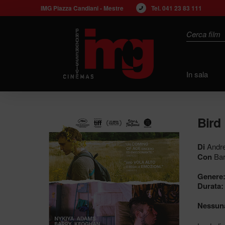
IMG Piazza Candiani - Mestre
Tel. 
041 23 83 111
Search
In sala
Bird
Di
Andre
Con
Bar
Genere
Durata:
Nessuna