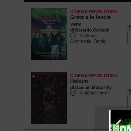
CINEMA REVOLUTION
Greta e le favole
vere
I
di Berardo Carboni
1h 33min
Commedia, Family
CINEMA REVOLUTION
Hokum
di Damian McCarthy
I
1h 48min
Horror