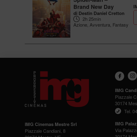
Brand New Day
I
di Destin Daniel Cretton
2h 25min
Azione, Avventura, Fantasy
IMG Candi
Piazzale C
30174 Mes
Tel. 0
IMG Pala
IMG Cinemas Mestre Srl
Via Palazz
Piazzale Candiani, 8
30174 Mes