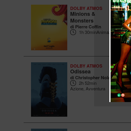
DOLBY ATMOS
Minions &
Monsters
I
di Pierre Coffin
1h 30min
Animazione
DOLBY ATMOS
Odissea
di Christopher Nolan
I
2h 52min
Azione, Avventura